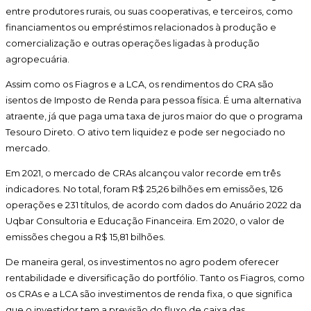
entre produtores rurais, ou suas cooperativas, e terceiros, como
financiamentos ou empréstimos relacionados à produção e
comercialização e outras operações ligadas à produção
agropecuária.
Assim como os Fiagros e a LCA, os rendimentos do CRA são
isentos de Imposto de Renda para pessoa física. É uma alternativa
atraente, já que paga uma taxa de juros maior do que o programa
Tesouro Direto. O ativo tem liquidez e pode ser negociado no
mercado.
Em 2021, o mercado de CRAs alcançou valor recorde em três
indicadores. No total, foram R$ 25,26 bilhões em emissões, 126
operações e 231 títulos, de acordo com dados do Anuário 2022 da
Uqbar Consultoria e Educação Financeira. Em 2020, o valor de
emissões chegou a R$ 15,81 bilhões.
De maneira geral, os investimentos no agro podem oferecer
rentabilidade e diversificação do portfólio. Tanto os Fiagros, como
os CRAs e a LCA são investimentos de renda fixa, o que significa
que o investidor tem a previsão do fluxo de caixa das