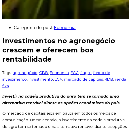
Categoria do post:
Economia
Investimentos no agronegócio
crescem e oferecem boa
rentabilidade
Tags
:
agronegócio
,
CDB
,
Economia
,
FGC
,
fiagro
,
fundo de
investimento
,
investimento
,
LCA
,
mercado de capitais
,
RDB
,
renda
fixa
Investir na cadeia produtiva do agro tem se tornado uma
alternativa rentável diante as opções econômicas do país.
O mercado de capitais está em pauta em todos os meios de
comunicação. Nesse cenário, o investimento na cadeia produtiva
do agro tem se tornado uma alternativa rentável diante as opções