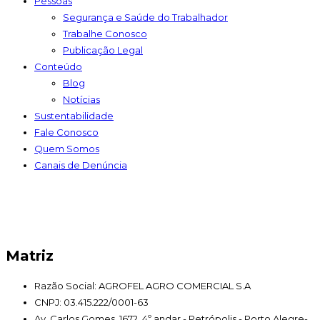
Pessoas
Segurança e Saúde do Trabalhador
Trabalhe Conosco
Publicação Legal
Conteúdo
Blog
Notícias
Sustentabilidade
Fale Conosco
Quem Somos
Canais de Denúncia
Matriz
Razão Social: AGROFEL AGRO COMERCIAL S.A
CNPJ: 03.415.222/0001-63
Av. Carlos Gomes, 1672, 4º andar - Petrópolis - Porto Alegre-