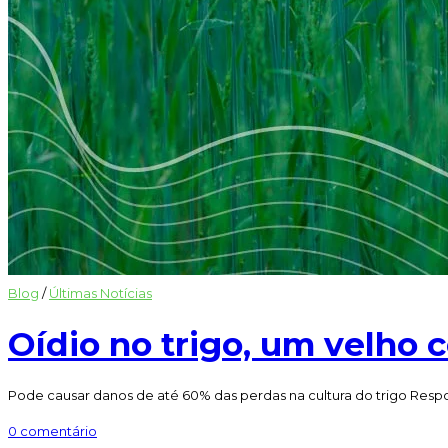
Blog
/
Últimas Notícias
Oídio no trigo, um velho 
Pode causar danos de até 60% das perdas na cultura do trigo Respon
0 comentário