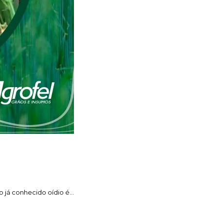
o já conhecido oídio é…